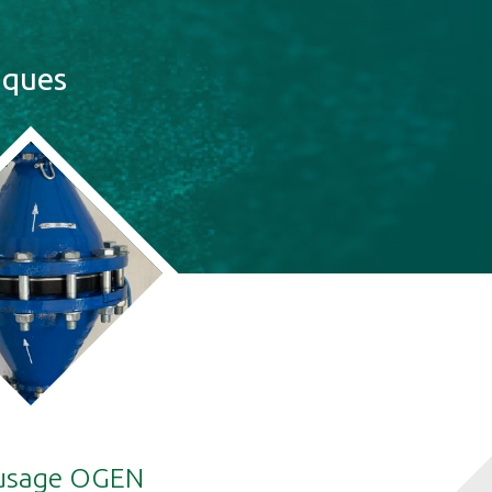
iques
'usage OGEN