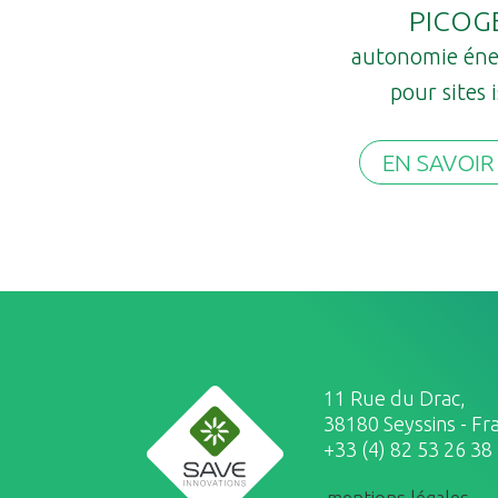
PICOG
autonomie éne
pour sites 
EN SAVOIR
11 Rue du Drac,
38180 Seyssins - Fr
+33 (4) 82 53 26 38
mentions légales