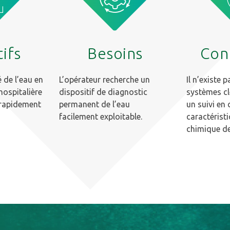
ifs
Besoins
Con
é de l’eau en
L’opérateur recherche un
Il n’existe 
hospitalière
dispositif de diagnostic
systèmes cl
 rapidement
permanent de l’eau
un suivi en
facilement exploitable.
caractérist
chimique de