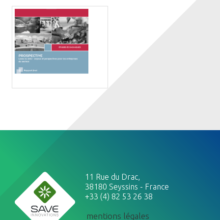
11 Rue du Drac,
38180 Seyssins - France
+33 (4) 82 53 26 38
mentions légales