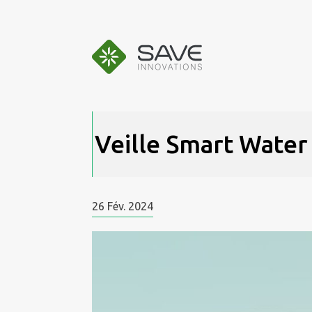
Aller
au
contenu
Veille Smart Wate
26
Fév.
2024