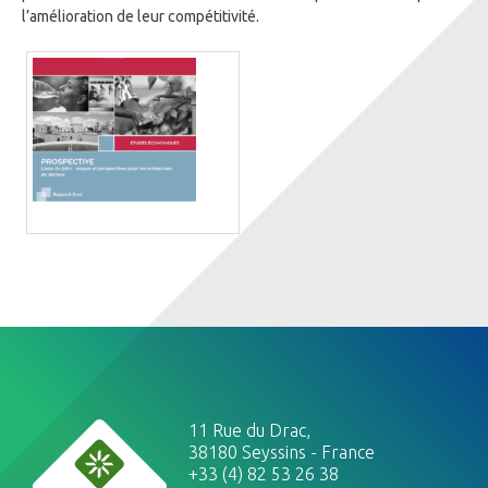
l’amélioration de leur compétitivité.
11 Rue du Drac,
38180 Seyssins - France
+33 (4) 82 53 26 38