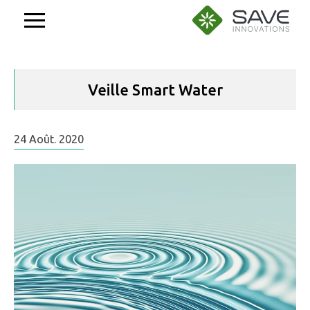
Aller
au
contenu
Veille Smart Water
24
Août.
2020