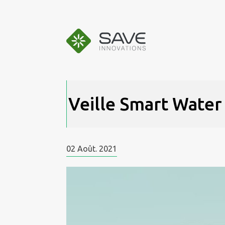
Aller
au
contenu
Veille Smart Wate
02
Août.
2021