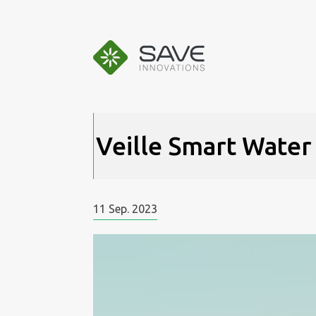
Aller
au
contenu
Veille Smart Wate
11
Sep.
2023