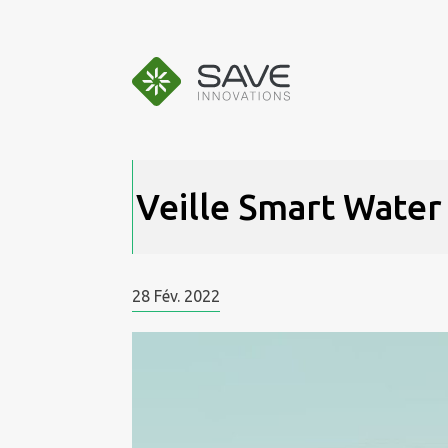
Aller
au
contenu
Veille Smart Wate
28
Fév.
2022