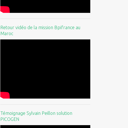
Retour vidéo de la mission Bpifrance au
Maroc
Témoignage Sylvain Peillon solution
PICOGEN