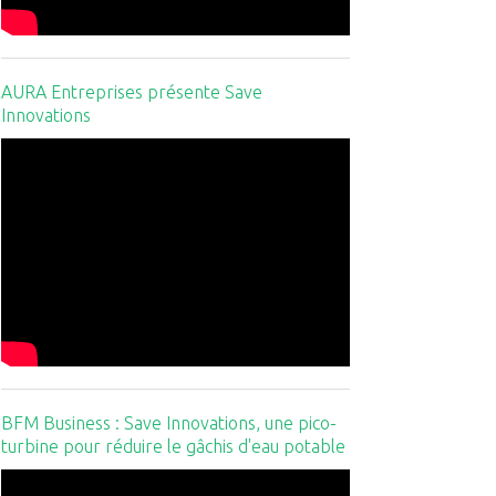
AURA Entreprises présente Save
Innovations
BFM Business : Save Innovations, une pico-
turbine pour réduire le gâchis d'eau potable