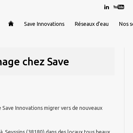
Save Innovations
Réseaux d’eau
Nos s
age chez Save
e Save Innovations migrer vers de nouveaux
 à Seyssins (38180) dans des locaux tous beaux.