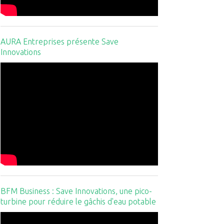
AURA Entreprises présente Save
Innovations
BFM Business : Save Innovations, une pico-
turbine pour réduire le gâchis d'eau potable