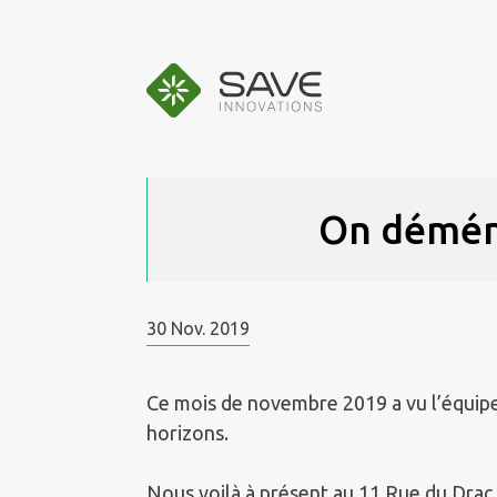
Aller
au
contenu
On démén
30
Nov.
2019
Ce mois de novembre 2019 a vu l’équip
horizons.
Nous voilà à présent au 11 Rue du Drac