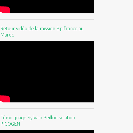
Retour vidéo de la mission Bpifrance au
Maroc
Témoignage Sylvain Peillon solution
PICOGEN