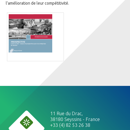
l’amélioration de leur compétitivité.
11 Rue du Drac,
38180 Seyssins - France
+33 (4) 82 53 26 38